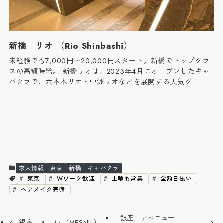
新橋 リオ （Rio Shinbashi）
未経験でも7,000円〜20,000円スタート。新橋でトップクラ
スの高額時給。 新橋リオは、2023年4月にオープンしたキャ
バクラで、六本木リオ・中洲リオなどを展開する人気グ…
求人情報
東京
新橋
キャバクラ
東京
Wワーク歓迎
土曜も営業
全額日払い
ヘアメイク完備
銀座 アベニュー
銀座 メニル （MESNIL）