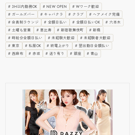
3H以内勤務OK
NEW OPEN
Wワーク歓迎
ガールズバー
キャバクラ
クラブ
ヘアメイク完備
会員制ラウンジ
全額日払い
全額日払いOK
六本木
土曜も営業
恵比寿
新宿歌舞伎町
新橋
時給分全額日払い
未経験大歓迎
未経験者大歓迎
東京
私服OK
終電上がり
翌出勤日全額払い
西麻布
赤坂
送り有り
銀座
青山