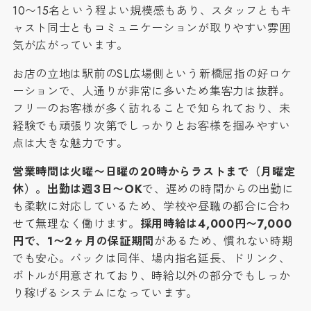
10〜15名という程よい規模感もあり、スタッフともキ
ャスト同士ともコミュニケーションが取りやすい雰囲
気が広がっています。
お店の立地は駅前のSL広場側という新橋屈指の好ロケ
ーションで、人通りが非常に多いため集客力は抜群。
フリーのお客様が多く訪れることで知られており、未
経験でも頑張り次第でしっかりとお客様を掴みやすい
点は大きな魅力です。
営業時間は火曜〜日曜の20時からラストまで（月曜定
休）。出勤は週3日〜OK
で、遅めの時間からの出勤に
も柔軟に対応しているため、学校や昼職の都合に合わ
せて無理なく働けます。
採用時給は4,000円〜7,000
円で、1〜2ヶ月の保証期間
があるため、慣れない時期
でも安心。バックは同伴、場内指名延長、ドリンク、
ボトルが用意されており、時給以外の部分でもしっか
り稼げるシステムになっています。