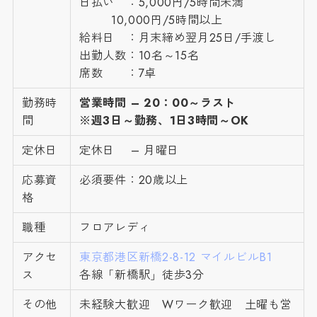
日払い ：5,000円/5時間未満
10,000円/5時間以上
給料日 ：月末締め翌月25日/手渡し
出勤人数：10名～15名
席数 ：7卓
勤務時
営業時間 – 20：00～ラスト
間
※週3日～勤務、1日3時間～OK
定休日
定休日 – 月曜日
応募資
必須要件：20歳以上
格
職種
フロアレディ
アクセ
東京都港区新橋2-8-12 マイルビルB1
ス
各線「新橋駅」徒歩3分
その他
未経験大歓迎 Wワーク歓迎 土曜も営