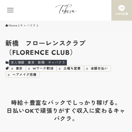
LINE応募
Home
キャバクラ
新橋 フローレンスクラブ
（FLORENCE CLUB）
求人情報
東京
新橋
キャバクラ
東京
Wワーク歓迎
土曜も営業
全額日払い
ヘアメイク完備
時給＋豊富なバックでしっかり稼げる。
日払いOKで頑張りがすぐ収入に変わるキャ
バクラ。