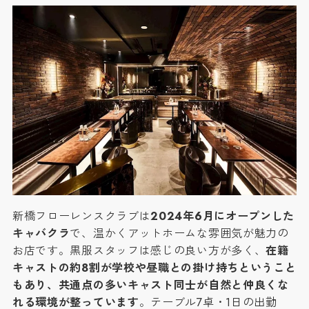
新橋フローレンスクラブは
2024年6月にオープンした
キャバクラ
で、温かくアットホームな雰囲気が魅力の
お店です。黒服スタッフは感じの良い方が多く、
在籍
キャストの約8割が学校や昼職との掛け持ちということ
もあり、共通点の多いキャスト同士が自然と仲良くな
れる環境が整っています
。テーブル7卓・1日の出勤